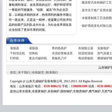
·
隧道窑式余热锅炉工艺
量检测和保证、改造系统的运行、维护和管理等
一整套的节能服务。“创新、诚实”作为企业宗
·
某市关于推广应用水煤
旨，以精益求精的技术，热情周到的服务伴随公
·
水煤浆制浆工艺流程图(
司一路走来。正是这一精神，使凝聚公司技术结
晶的创新产品列队走向社会，为社会各界朋友及
·
锅炉系统变化对除尘器
企业创造了更加丰厚的回报。
省煤器
省煤器
养鸡热风炉
布袋除尘器
实验电炉
干粉混合机
切角机
水泥砂浆输送泵
恒温恒湿箱
加气混凝
打样机
复合式破碎机
剪板机刀片
电动剪板机
燃煤锅炉
山东锅炉
首页
|
关于我们
|
在线留言
|
联系我们
Copyright @ 山东天成锅炉安装有限公司, 2012-2013. All Rights Reserved
地址：山东省临沂 电话：
0539-8086232
手机：
15806901009
传真：
0539-80862
提供山东水煤浆,水煤浆锅炉,余热锅炉,煤粉锅炉,生物质锅炉,燃气锅炉,天然