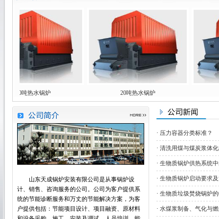
40吨热水锅炉
20吨热水锅炉
1
·
压力容器分类标准？
·
清洗用煤与煤炭浆体化
·
生物质锅炉供热系统中
·
生物质锅炉启动要求及
山东天成锅炉安装有限公司是从事锅炉设
计、销售、咨询服务的公司。公司为客户提供系
·
生物质垃圾焚烧锅炉的
统的节能诊断服务和万丈的节能解决方案，为客
户提供包括：节能项目设计、项目融资、原材料
·
水煤浆制备、气化与燃
和设备采购、施工、安装及调试、人员培训、能